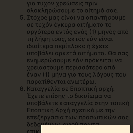
για τυχόν χρεώσεις πριν
ολοκληρώσουμε το αίτημά σας.
Στόχος μας είναι να απαντήσουμε
σε τυχόν έγκυρα αιτήματα το
αργότερο εντός ενός (1) μηνός από
τη λήψη τους, εκτός εάν είναι
ιδιαίτερα περίπλοκο ή έχετε
υποβάλει αρκετά αιτήματα. Θα σας
ενημερώσουμε εάν πρόκειται να
χρειαστούμε περισσότερο από
έναν (1) μήνα για τους λόγους που
παρατίθενται ανωτέρω.
Καταγγελία σε Εποπτική αρχή:
Έχετε επίσης το δικαίωμα να
υποβάλετε καταγγελία στην τοπική
Εποπτική Αρχή σχετικά με την
επεξεργασία των προσωπικών σας
δεδομένων, αφού πρώτα
επικοινωνήσετε μαζί μας για την