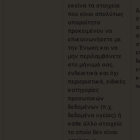
εκείνα τα στοιχεία
Δ
που είναι απολύτως
ό
απαραίτητα
α
προκειμένου να
α
επικοινωνήσετε με
α
την Ένωση και να
ε
μην περιλαμβάνετε
δ
στο μήνυμά σας,
ε
ενδεικτικά και όχι
κ
περιοριστικά, ειδικές
n
κατηγορίες
προσωπικών
δεδομένων (π.χ.
δεδομένα υγείας) ή
κάθε άλλο στοιχείο
το οποίο δεν είναι