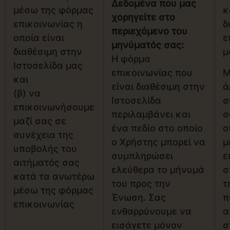
Δεδομένα που μας
μέσω της φόρμας
κ
χορηγείτε στο
επικοινωνίας η
δ
περιεχόμενο του
οποία είναι
ε
μηνύματός σας:
διαθέσιμη στην
μ
Η φόρμα
Ιστοσελίδα μας
επικοινωνίας που
Μ
και
είναι διαθέσιμη στην
ά
(β) να
Ιστοσελίδα
σ
επικοινωνήσουμε
περιλαμβάνει και
σ
μαζί σας σε
ένα πεδίο στο οποίο
ο
συνέχεια της
ο Χρήστης μπορεί να
μ
υποβολής του
συμπληρώσει
ε
αιτήματός σας
ελεύθερα το μήνυμά
σ
κατά τα ανωτέρω
του προς την
τ
μέσω της φόρμας
Ένωση. Σας
π
επικοινωνίας
ενθαρρύνουμε να
α
εισάγετε μόνον
σ