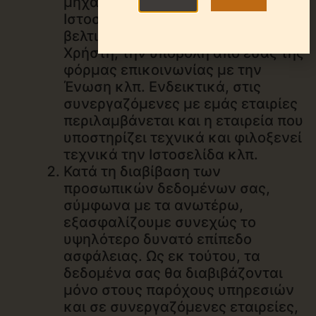
μηχανογραφική οργάνωση της
Ιστοσελίδας μας, τη
βελτιστοποίηση της εμπειρίας του
Χρήστη, την υποβολή από εσάς της
φόρμας επικοινωνίας με την
Ένωση κλπ. Ενδεικτικά, στις
συνεργαζόμενες με εμάς εταιρίες
περιλαμβάνεται και η εταιρεία που
υποστηρίζει τεχνικά και φιλοξενεί
τεχνικά την Ιστοσελίδα κλπ.
Κατά τη διαβίβαση των
προσωπικών δεδομένων σας,
σύμφωνα με τα ανωτέρω,
εξασφαλίζουμε συνεχώς το
υψηλότερο δυνατό επίπεδο
ασφάλειας. Ως εκ τούτου, τα
δεδομένα σας θα διαβιβάζονται
μόνο στους παρόχους υπηρεσιών
και σε συνεργαζόμενες εταιρείες,