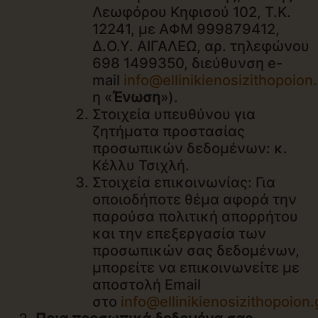
Λεωφόρου Κηφισού 102, T.K.
12241, με ΑΦΜ 999879412,
Δ.Ο.Υ. ΑΙΓΑΛΕΩ, αρ. τηλεφώνου
698 1499350, διεύθυνση e-
mail
info@ellinikienosizithopoion
η «
Ένωση
»).
Στοιχεία υπευθύνου για
ζητήματα προστασίας
προσωπικών δεδομένων: κ.
Κέλλυ Τσιχλή.
Στοιχεία επικοινωνίας: Για
οποιοδήποτε θέμα αφορά την
παρούσα πολιτική απορρήτου
και την επεξεργασία των
προσωπικών σας δεδομένων,
μπορείτε να επικοινωνείτε μ
ε
αποστολή Email
στο
info@ellinikienosizithopoion.