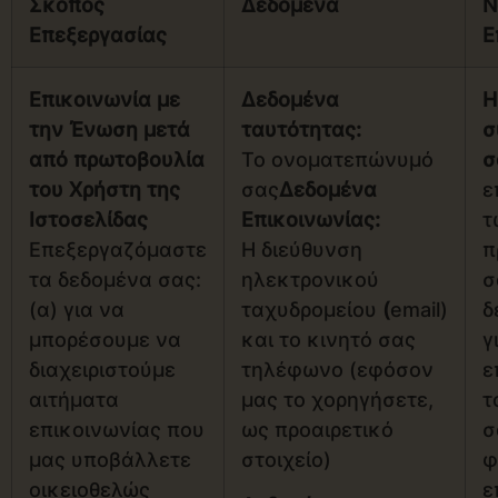
Σκοπός
Δεδομένα
Ν
Επεξεργασίας
Ε
Επικοινωνία με
Δεδομένα
Η
την Ένωση μετά
ταυτότητας:
σ
από πρωτοβουλία
Το ονοματεπώνυμό
σ
του Χρήστη της
σας
Δεδομένα
ε
Ιστοσελίδας
Επικοινωνίας:
τ
Επεξεργαζόμαστε
Η διεύθυνση
π
τα δεδομένα σας:
ηλεκτρονικού
σ
(α) για να
ταχυδρομείου
(
email)
δ
μπορέσουμε να
και το κινητό σας
γ
διαχειριστούμε
τηλέφωνο (εφόσον
ε
αιτήματα
μας το χορηγήσετε,
τ
επικοινωνίας που
ως προαιρετικό
σ
μας υποβάλλετε
στοιχείο)
φ
οικειοθελώς
ε