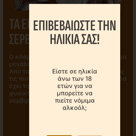
ΤΑ ΕΙΔΗ ΜΠΥΡΑΣ- ΤΡΟΠΟΙ
ΕΠΙΒΕΒΑΙΩΣΤΕ ΤΗΝ
ΗΛΙΚΙΑ ΣΑΣ!
ΣΕΡΒΙΡΙΣΜΑΤΟΣ
Ο κόσμος της μπύρας περιλαμβάνει μια
μεγάλη ποικιλία σε γεύσεις και στυλ.
Είστε σε ηλικία
Από τις απλές μπύρες lager και ale έως
άνω των 18
τις πιο σπάνιες ποικιλίες, η κάθε μπύρα
ετών για να
έχει τη δική της ξεχωριστή γεύση και
μπορείτε να
φυσικά το δικό της τρόπο
πιείτε νόμιμα
σερβιρίσματος.
αλκοόλ;
ΠΕΡΙΣΣΟΤΕΡΑ