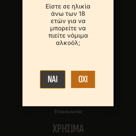
Είστε σε ηλικία
άνω των 18
MENOY
ετών για να
μπορείτε να
πιείτε νόμιμα
Ποιοι Είμαστε
αλκοόλ;
Τα Μέλη Μας
Περί Μπύρας
NAI
OXI
Νέα & Εκδηλώσεις
Νομοθεσία
Στατιστικά Στοιχεία
Επικοινωνία
XΡΗΣΙΜΑ