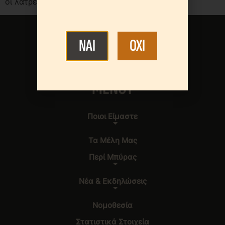
οι λάτρεις της […]
NAI
OXI
MENOY
Ποιοι Είμαστε
Τα Μέλη Μας
Περί Μπύρας
Νέα & Εκδηλώσεις
Νομοθεσία
Στατιστικά Στοιχεία