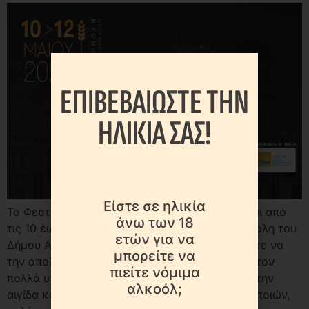
ΕΠΙΒΕΒΑΙΩΣΤΕ ΤΗΝ
ΗΛΙΚΙΑ ΣΑΣ!
Είστε σε ηλικία
Το Φεστιβάλ Μπύρας, World of Beer, υποδέχεται από
άνω των 18
τις 10 έως και τις 12 Μαΐου 2024, στην Τεχνόπολη του
ετών για να
Δήμου Αθηναίων, τους λάτρεις της μπύρας, ώστε να
μπορείτε να
την απολαύσουν σε όλες τις εκδοχές της Υπό τον
πιείτε νόμιμα
πολλά υποσχόμενο τίτλο World of Beer και με την
αλκοόλ;
αιγίδα και στήριξη της Ελληνικής Ένωσης Ζυθοποιών,