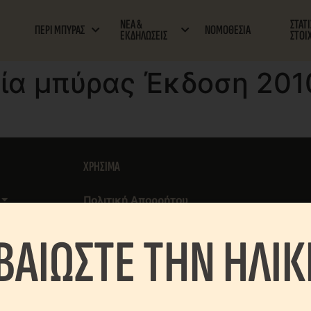
ΝΕΑ &
ΣΤΑΤ
ΠΕΡΙ ΜΠΥΡΑΣ
ΝΟΜΟΘΕΣΙΑ
ΕΚΔΗΛΩΣΕΙΣ
ΣΤΟΙ
εία μπύρας Έκδοση 201
XΡΗΣΙΜΑ
Πολιτική Aπορρήτου
Πολιτική Cookies
ΒΑΙΩΣΤΕ ΤΗΝ ΗΛΙΚΙ
Ρυθμίσεις Cookies
σεις
ιχεία