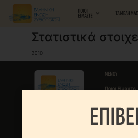
ΠΟΙΟΙ
ΤΑ ΜΕΛΗ ΜΑΣ
ΕΙΜΑΣΤΕ
Στατιστικά στοιχ
2010
MENOY
Ποιοι Είμαστε
Τα Μέλη Μας
ΕΠΙΒΕ
Περί Μπύρας
Νέα & Εκδηλώ
Νομοθεσία
Στατιστικά Στο